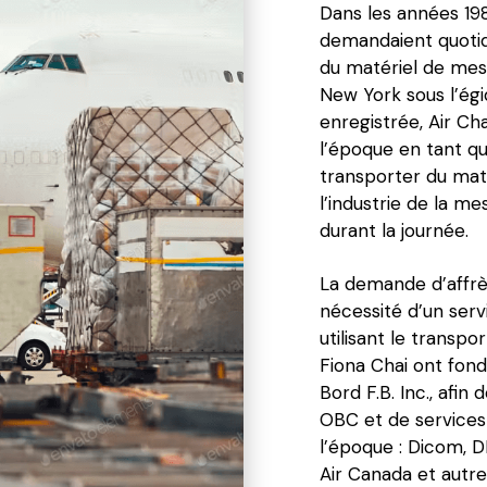
Dans les années 198
demandaient quotidi
du matériel de mess
New York sous l’ég
enregistrée, Air Cha
l’époque en tant qu
transporter du maté
l’industrie de la me
durant la journée. 
La demande d’affrèt
nécessité d’un serv
utilisant le transpo
Fiona Chai ont fond
Bord F.B. Inc., afin
OBC et de services à
l’époque : Dicom, D
Air Canada et autre